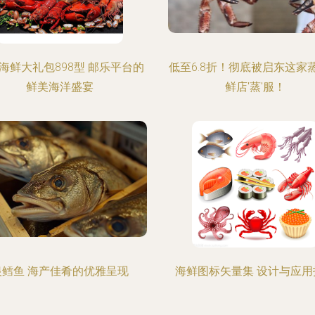
海鲜大礼包898型 邮乐平台的
低至6.8折！彻底被启东这家
鲜美海洋盛宴
鲜店'蒸'服！
银鳕鱼 海产佳肴的优雅呈现
海鲜图标矢量集 设计与应用