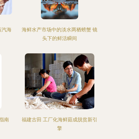
蒸汽海
海鲜水产市场中的淡水两栖螃蟹 镜
头下的鲜活瞬间
指南
福建古田 工厂化海鲜菇成脱贫新引
擎