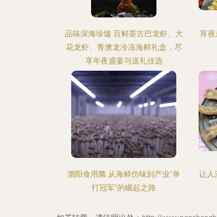
品味深海珍馐 百鲜荟古巴龙虾、大
宵夜
花龙虾、青澳龙冷冻海鲜礼盒，尽
享年夜盛宴与送礼佳选
泗阳食用菌 从海鲜仿味到产业“单
让人
打冠军”的崛起之路