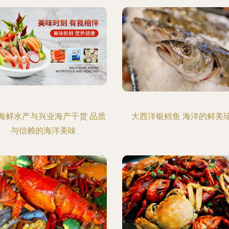
海鲜水产与兴业海产干货 品质
大西洋银鳕鱼 海洋的鲜美
与信赖的海洋美味