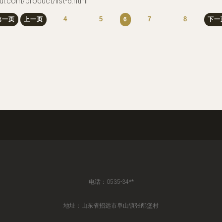
/product/list-6.html
4
5
7
8
第一页
上一页
6
下一
电话：0535-34**
地址：山东省招远市阜山镇张邴堡村