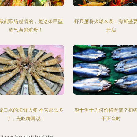
最能联络感情的，是这条巨型
虾兵蟹将火爆来袭！海鲜盛
霸气海鲜航母！
开启
流口水的海鲜大餐 不管那么多
淡干鱼干为何价格翻倍？初
了，先吃嗨再说！
干正当时