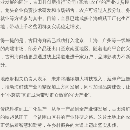
业发展的同时，古田县创新推行“公司+基地+农户”的产业扶贫模
式。龙头企业负责技术研发和市场销售，农户可通过入股分红、
工就业等方式参与其中。目前，全县已建成多个海鲜菇工厂化生
基地，带动上千名贫困群众实现稳定增收。
值得一提的是，古田海鲜菇已成功打入北京、上海、广州等一线
市的高端市场，部分产品还出口至东南亚地区。随着电商平台的
起，古田海鲜菇更是通过线上渠道走进千家万户，品牌影响力不
提升。
当地政府相关负责人表示，未来将继续加大科技投入，延伸产业
条，推动海鲜菇产业向精深加工方向发展，同时加强品牌建设，
个“小蘑菇”真正成为带动群众致富的“大产业”。
从传统种植到工厂化生产，从单一产品到全产业链发展，古田海
菇的崛起见证了一个贫困山区县的产业转型之路。这片土地上的
民正凭借着智慧和勤劳，在乡村振兴的大道上迈出坚实步伐。