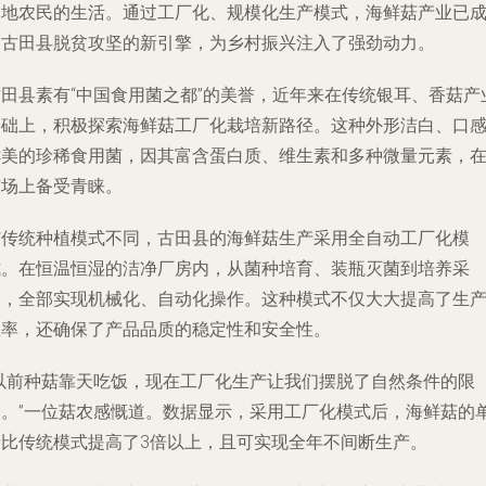
当地农民的生活。通过工厂化、规模化生产模式，海鲜菇产业已
为古田县脱贫攻坚的新引擎，为乡村振兴注入了强劲动力。
古田县素有“中国食用菌之都”的美誉，近年来在传统银耳、香菇产
基础上，积极探索海鲜菇工厂化栽培新路径。这种外形洁白、口
鲜美的珍稀食用菌，因其富含蛋白质、维生素和多种微量元素，
市场上备受青睐。
与传统种植模式不同，古田县的海鲜菇生产采用全自动工厂化模
式。在恒温恒湿的洁净厂房内，从菌种培育、装瓶灭菌到培养采
收，全部实现机械化、自动化操作。这种模式不仅大大提高了生
效率，还确保了产品品质的稳定性和安全性。
“以前种菇靠天吃饭，现在工厂化生产让我们摆脱了自然条件的限
制。”一位菇农感慨道。数据显示，采用工厂化模式后，海鲜菇的
产比传统模式提高了3倍以上，且可实现全年不间断生产。