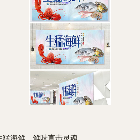
生猛海鲜，鲜味直击灵魂