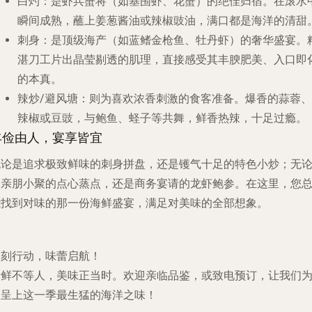
白灼
：是虾兵蟹将（如基围虾、花蟹）的绝佳归宿。在滚水
瞬间成熟，蘸上姜葱酱油或辣椒豉油，满口都是海洋的清甜
刺身
：是顶级海产（如蓝鳍金枪鱼、牡丹虾）的奢华盛宴。
湛刀工片出晶莹剔透的肌理，直接感受其丰腴肥美、入口即
的本真。
辣炒/避风塘
：则为喜欢浓香刺激的食客准备。爆香的蒜蓉、
辣椒或豆豉，与鲍鱼、蛏子等共舞，鲜香热辣，十足过瘾。
丰俭由人，宴享皆宜
无论是追求极致鲜味的刺身拼盘，还是镬气十足的特色小炒；无
是亲朋小聚的点心蒸点，还是商务宴请的龙虾鲍参。在这里，您
能找到对味的那一份海鲜盛宴，满足对美味的全部想象。
即刻行动，味蕾启航！
新鲜不等人，美味正当时。欢迎亲临品鉴，或致电预订，让我们
您呈上这一季最生猛的海洋之味！