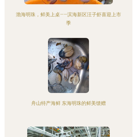
渤海明珠，鲜美上桌——滨海新区汪子虾喜迎上市
季
舟山特产海鲜 东海明珠的鲜美馈赠