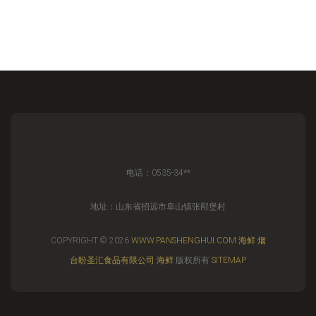
电话：0535-34**
地址：山东省招远市阜山镇张邴堡村
COPYRIGHT © 2026
WWW.PANSHENGHUI.COM
海鲜
烟
台盼圣汇食品有限公司
海鲜
版权所有
SITEMAP