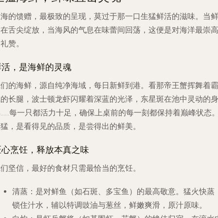
大海的馈赠，最极致的呈现，莫过于那一口生猛鲜活的滋味。当
甜在舌尖绽放，当海风的气息在味蕾间回荡，这便是对海洋最崇
的礼赞。
鲜活，是海鲜的灵魂
我们的海鲜，源自纯净海域，每日新鲜到港。看那
帝王蟹
挥舞着
气的长腿，
波士顿龙虾
闪耀着深蓝的光泽，
东星斑
在池中灵动的
姿……每一只都活力十足，确保上桌前的每一刻都保持着巅峰状态
生猛，是看得见的品质，是尝得出的鲜美。
匠心烹饪，释放本真之味
我们坚信，最好的食材只需最恰当的烹饪。
清蒸
：是对鲜鱼（如石斑、多宝鱼）的最高敬意。猛火快蒸
锁住汁水，辅以特调豉油与葱丝，鲜嫩爽滑，原汁原味。