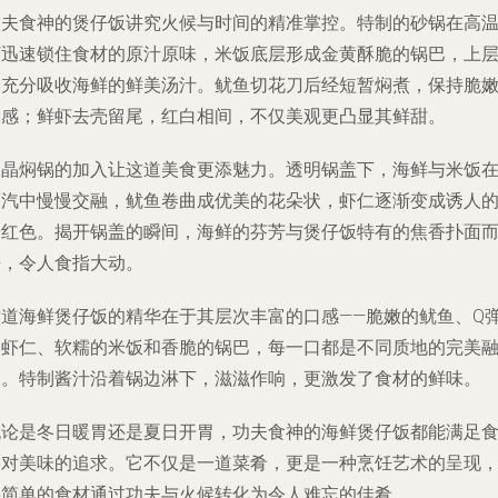
功夫食神的煲仔饭讲究火候与时间的精准掌控。特制的砂锅在高
下迅速锁住食材的原汁原味，米饭底层形成金黄酥脆的锅巴，上
则充分吸收海鲜的鲜美汤汁。鱿鱼切花刀后经短暂焖煮，保持脆
口感；鲜虾去壳留尾，红白相间，不仅美观更凸显其鲜甜。
水晶焖锅的加入让这道美食更添魅力。透明锅盖下，海鲜与米饭
蒸汽中慢慢交融，鱿鱼卷曲成优美的花朵状，虾仁逐渐变成诱人
粉红色。揭开锅盖的瞬间，海鲜的芬芳与煲仔饭特有的焦香扑面
来，令人食指大动。
这道海鲜煲仔饭的精华在于其层次丰富的口感——脆嫩的鱿鱼、Q
的虾仁、软糯的米饭和香脆的锅巴，每一口都是不同质地的完美
合。特制酱汁沿着锅边淋下，滋滋作响，更激发了食材的鲜味。
无论是冬日暖胃还是夏日开胃，功夫食神的海鲜煲仔饭都能满足
客对美味的追求。它不仅是一道菜肴，更是一种烹饪艺术的呈现
将简单的食材通过功夫与火候转化为令人难忘的佳肴。