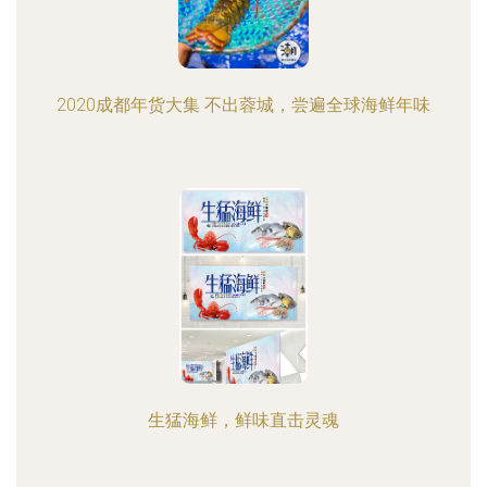
2020成都年货大集 不出蓉城，尝遍全球海鲜年味
生猛海鲜，鲜味直击灵魂