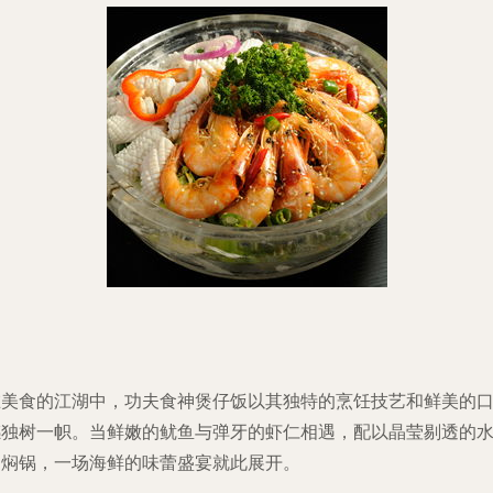
在美食的江湖中，功夫食神煲仔饭以其独特的烹饪技艺和鲜美的
感独树一帜。当鲜嫩的鱿鱼与弹牙的虾仁相遇，配以晶莹剔透的
晶焖锅，一场海鲜的味蕾盛宴就此展开。