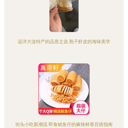
远洋大连特产的品质之选 熟干虾皮的海味美学
街头小吃新潮流 即食鱿鱼仔的麻辣鲜香百搭指南