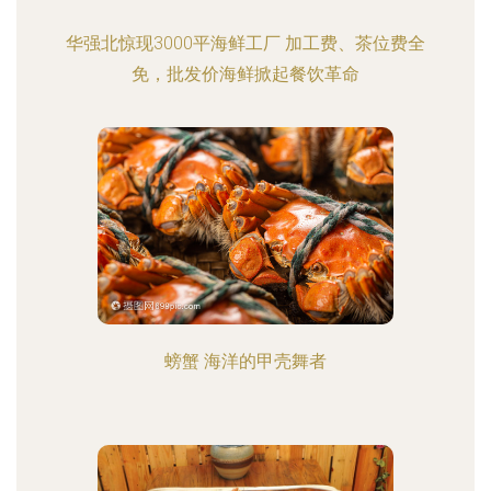
华强北惊现3000平海鲜工厂 加工费、茶位费全
免，批发价海鲜掀起餐饮革命
螃蟹 海洋的甲壳舞者