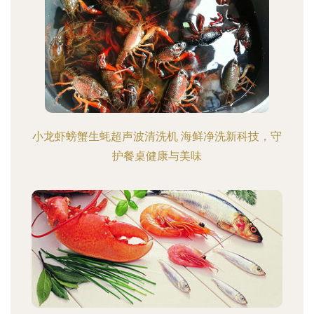
小龙虾螃蟹生蚝超声波清洗机 海鲜净洗新科技，守
护餐桌健康与美味