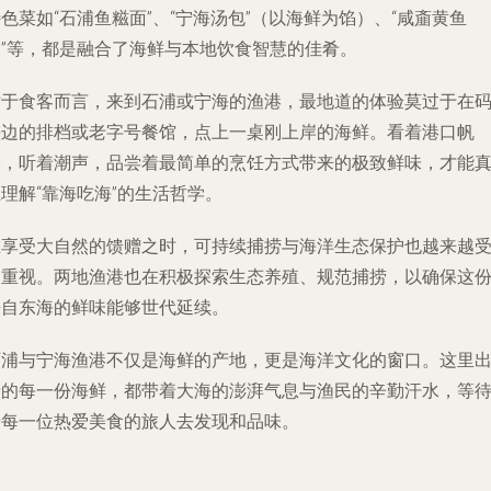
色菜如“石浦鱼糍面”、“宁海汤包”（以海鲜为馅）、“咸齑黄鱼
汤”等，都是融合了海鲜与本地饮食智慧的佳肴。
对于食客而言，来到石浦或宁海的渔港，最地道的体验莫过于在
头边的排档或老字号餐馆，点上一桌刚上岸的海鲜。看着港口帆
影，听着潮声，品尝着最简单的烹饪方式带来的极致鲜味，才能
理解“靠海吃海”的生活哲学。
在享受大自然的馈赠之时，可持续捕捞与海洋生态保护也越来越
到重视。两地渔港也在积极探索生态养殖、规范捕捞，以确保这
来自东海的鲜味能够世代延续。
石浦与宁海渔港不仅是海鲜的产地，更是海洋文化的窗口。这里
产的每一份海鲜，都带着大海的澎湃气息与渔民的辛勤汗水，等
着每一位热爱美食的旅人去发现和品味。