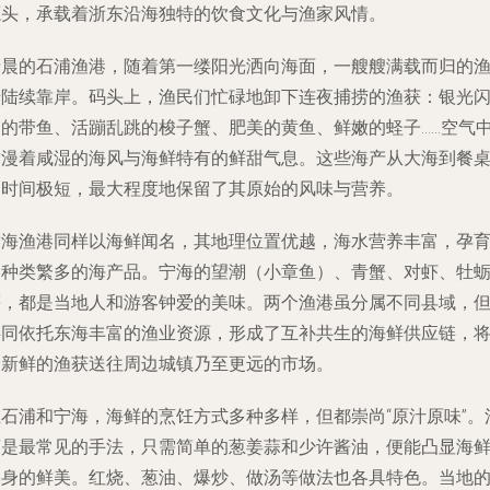
源头，承载着浙东沿海独特的饮食文化与渔家风情。
清晨的石浦渔港，随着第一缕阳光洒向海面，一艘艘满载而归的
船陆续靠岸。码头上，渔民们忙碌地卸下连夜捕捞的渔获：银光
闪的带鱼、活蹦乱跳的梭子蟹、肥美的黄鱼、鲜嫩的蛏子……空气
弥漫着咸湿的海风与海鲜特有的鲜甜气息。这些海产从大海到餐
的时间极短，最大程度地保留了其原始的风味与营养。
宁海渔港同样以海鲜闻名，其地理位置优越，海水营养丰富，孕
了种类繁多的海产品。宁海的望潮（小章鱼）、青蟹、对虾、牡
等，都是当地人和游客钟爱的美味。两个渔港虽分属不同县域，
共同依托东海丰富的渔业资源，形成了互补共生的海鲜供应链，
最新鲜的渔获送往周边城镇乃至更远的市场。
在石浦和宁海，海鲜的烹饪方式多种多样，但都崇尚“原汁原味”。
蒸是最常见的手法，只需简单的葱姜蒜和少许酱油，便能凸显海
本身的鲜美。红烧、葱油、爆炒、做汤等做法也各具特色。当地