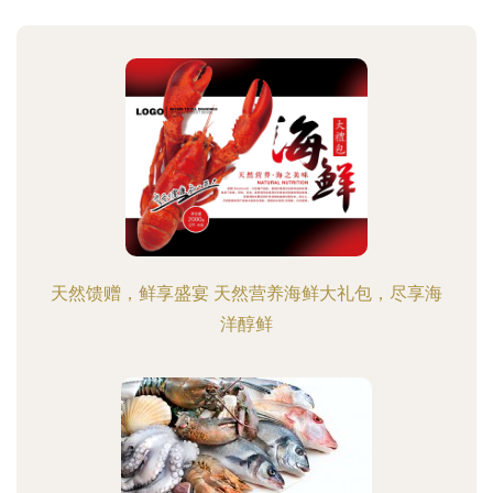
天然馈赠，鲜享盛宴 天然营养海鲜大礼包，尽享海
洋醇鲜