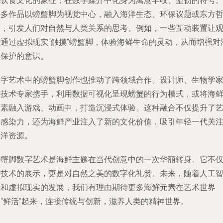
统饮食文化的象征，在数字媒介中化身为寓意丰收、坚韧的符号
许多作品以螃蟹脚为视觉中心，融入海洋生态、环保议题或东方
学，引发人们对自然与人类关系的思考。例如，一些互动装置让
众通过虚拟现实“触摸”螃蟹脚，体验海鲜生命的灵动，从而增强对
洋保护的意识。
数字艺术中的螃蟹脚创作也推动了跨领域合作。设计师、生物学
和技术专家携手，利用数据可视化呈现螃蟹的行为模式，或将海
元素融入游戏、动画中，打造沉浸式体验。这种融合不仅提升了
术感染力，还为海鲜产业注入了新的文化价值，吸引年轻一代关
海洋资源。
螃蟹脚数字艺术是海鲜主题在当代创意中的一次华丽转身。它不
是技术的展示，更是对自然之美的数字化礼赞。未来，随着人工
能和虚拟现实的发展，我们有理由期待更多海鲜元素在艺术世界
中“鲜活”起来，连接传统与创新，滋养人类的精神世界。