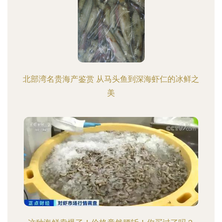
北部湾名贵海产鉴赏 从马头鱼到深海虾仁的冰鲜之
美