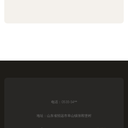
电话：0535-34**
地址：山东省招远市阜山镇张邴堡村