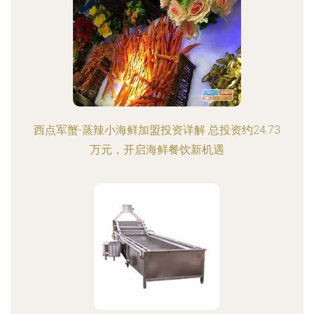
西点军蟹-蒸辣小海鲜加盟投资详解 总投资约24.73
万元，开启海鲜餐饮新机遇